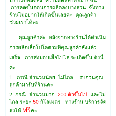
ปราณีตที่ลดลง ความผิดพลาดที่มากขึ้น
การลดขั้นตอนการผลิตลงบางส่วน ซึ่งทาง
ร้านไม่อยากให้เกิดขึ้นเลยคะ คุณลูกค้า
ช่วยเราได้คะ
คุณลูกค้าค่ะ หลังจากทางร้านได้ดำเนิน
การผลิตเสื้อโปโลตามที่คุณลูกค้าสั่งแล้ว
เสร็จ การส่งมอบเสื้อโปโล จะเกิดขึ้น ดังนี้
คะ
1. กรณี จำนวนน้อย ไม่ไกล รบกวนคุณ
ลูกค้ามารับที่ร้านคะ
2. กรณี จำนวนมาก
200 ตัวขึ้นไป
และไม่
ไกล ระยะ
50
กิโลเมตร ทางร้าน บริการจัด
ฟรี
ส่งให้
คะ