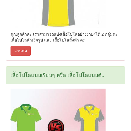
คุณลูกค้าค่ะ เราสามารถแบ่งเสื้อโปโลอย่างง่ายๆได้ 2 กลุ่มคะ
เสื้อโปโลสำเร็จรูป และ เสื้อโปโลสั่งทำ คะ
อ่านต่อ
เสื้อโปโลแบบเรียบๆ หรือ เสื้อโปโลแบบตั..