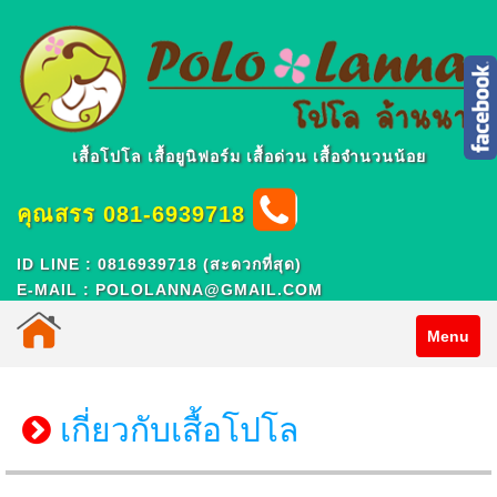
เสื้อโปโล เสื้อยูนิฟอร์ม เสื้อด่วน เสื้อจำนวนน้อย
คุณสรร 081-6939718
ID LINE : 0816939718 (สะดวกที่สุด)
E-MAIL : POLOLANNA@GMAIL.COM
Menu
เกี่ยวกับเสื้อโปโล