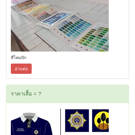
สีไหมปัก
อ่านต่อ
ราคาเสื้อ = ?