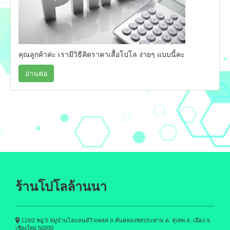
คุณลูกค้าค่ะ เรามีวิธีคิดราคาเสื้อโปโล ง่ายๆ แบบนี้คะ
อ่านต่อ
ร้านโปโลล้านนา
119/2 หมู่ 5 หมู่บ้านไฮแลนด์วิวเพลส ถ.คันคลองชลประทาน ต. สุเทพ อ. เมือง จ.
เชียงใหม่ 50200