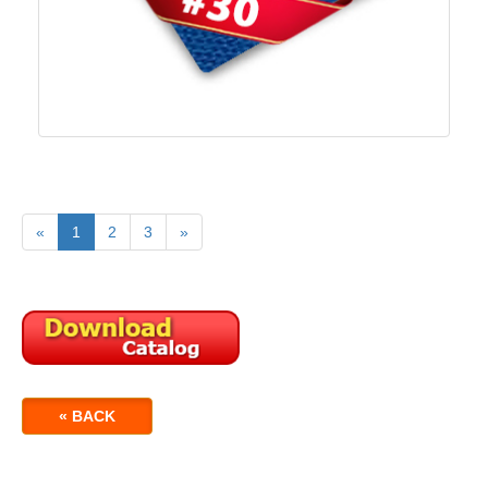
«
1
2
3
»
« BACK